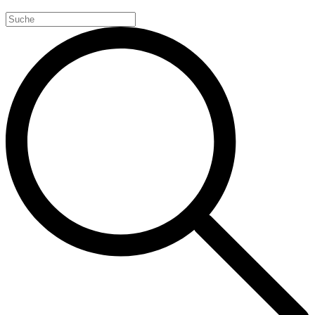
Search
for: