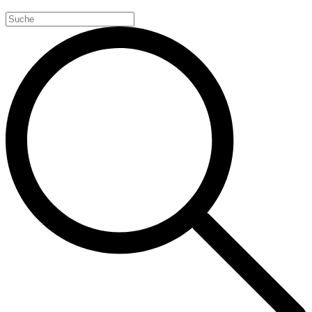
Search
for: