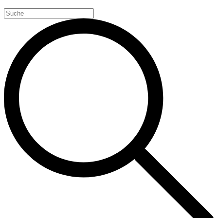
Search
for: