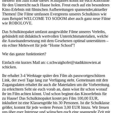
bleiben!
Bis zum Ende dieses Schuljahres könnt ihr euch Kinofilme
für den Unterricht nach Hause
holen.
Freut euch auf ein besonderes
Kino-Erlebnis mit filmischen Aufbereitungen spannender,
aktueller
Themen! Die Filme umfassen Evergreens unseres Schulkinos wie
zum Beispiel
WELCOME TO SODOM aber auch ganz neue Filme
wie ROBOLOVE.
Das Schulkinopaket umfasst ausgewählte Filme unseres Verleihs,
gebündelt mit
didaktisch wertvollen Unterrichtsmaterialien, welche
die Auseinandersetzung mit dem
Gesehenen optimal unterstützen –
ein echter Mehrwert für jede “Home School”!
Wie das ganze funktioniert?
Einfach ein kurzes Mail an:
c.schwaighofer@stadtkinowien.at
schicken.
Ihr erhaltet 3-4 Werktage später den Film als passwortgeschützen
Link, der zwei Tage
lang zur Verfügung steht.
Gemeinsam mit den
Zugangsdaten erhaltet ihr auch die Materialien um die
Vorbereitung
zu erleichtern
Seht sie euch vorab an, dann wisst ihr schon worauf
ihr im Film achten könnt.
Und schon beginnt das Kinoerlebnis für
zu Hause!
Das Schulkinopaket kostet pro Film 100,00 EUR,
inkludiert ist eine Klassengröße bis 30
Personen. Ist die Schulklasse
größer, kommt für jede weitere Person 3,00 EUR hinzu.
Wir freuen
uns über euer Interesse und wünschen euch eine spannende Zeit mit