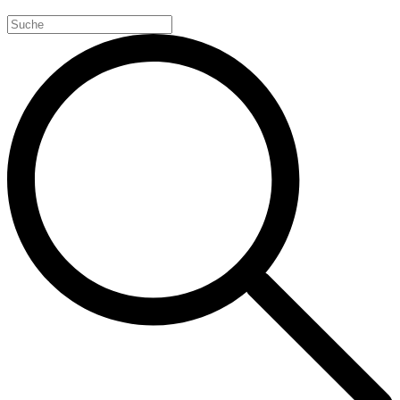
Search
for: