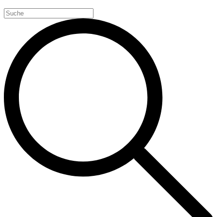
Search
for: