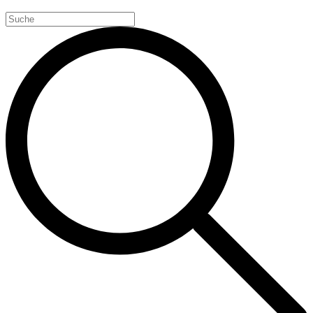
Search
for: