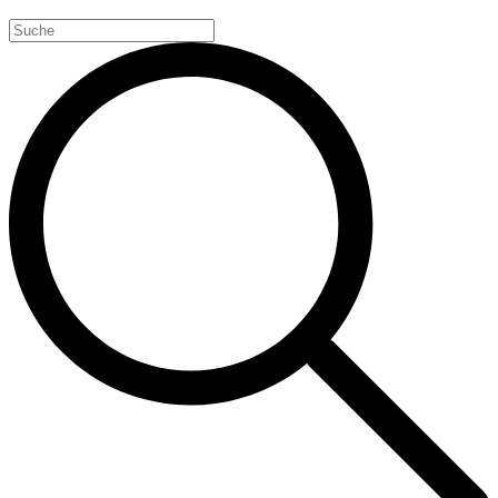
Search
for: