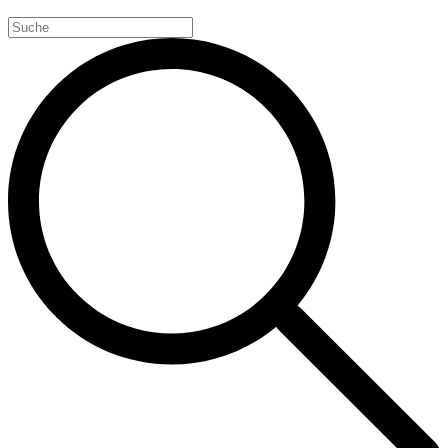
Search
for: