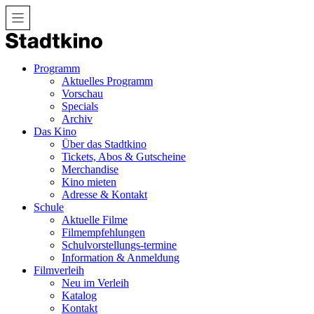
Zum
Inhalt
Programm
Aktuelles Programm
Vorschau
Specials
Archiv
Das Kino
Über das Stadtkino
Tickets, Abos & Gutscheine
Merchandise
Kino mieten
Adresse & Kontakt
Schule
Aktuelle Filme
Filmempfehlungen
Schulvorstellungs-termine
Information & Anmeldung
Filmverleih
Neu im Verleih
Katalog
Kontakt