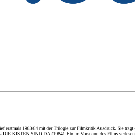
ef erstmals 1983/84 mit der Trilogie zur Filmkritik Ausdruck. Sie träg
DIE KISTEN SIND DA (1984). Ein im Vorspann des Films verlesenes M