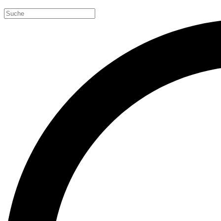
Search
for: