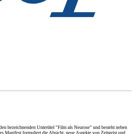
t den bezeichnenden Untertitel "Film als Neurose" und besteht neben
anifest formuliert die Absicht, neue Aspekte von Zeitgeist und