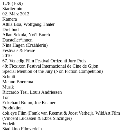
1,78 (16:9)
Starttermin
02. März 2012
Kamera
Attila Boa, Wolfgang Thaler
Drehbuch
Allan Sekula, Noël Burch
Darsteller*innen
Nina Hagen (Erzählerin)
Festivals & Preise
2010
67. Venedig Film Festival Orrizonti Jury Preis
48: Ficxixon Festival Internacional de Cine de Gijon
Special Mention of the Jury (Non Fiction Competition)
Schnitt
Menno Boerema
Musik
Riccardo Tesi, Louis Andriessen
Ton
Eckehard Braun, Joe Knauer
Produktion
dok.eye Film (Frank van Reemst & Joost Verheij), WildArt Film
(Vincent Lucassen & Ebba Sinzinger)
Verleih
Stadtkino Filmverleih