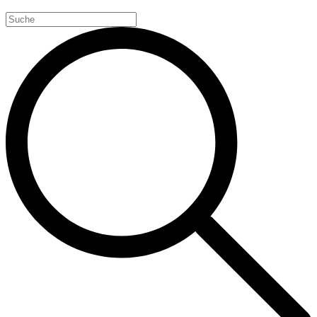
Search
for: