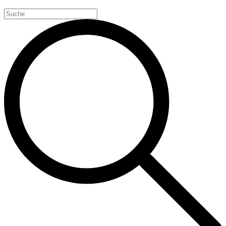
Search
for: