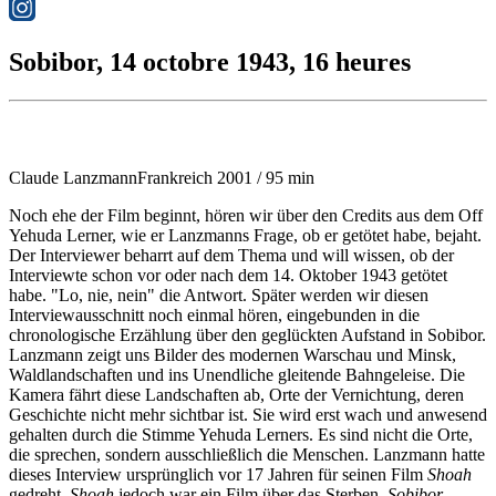
Sobibor, 14 octobre 1943, 16 heures
Claude Lanzmann
Frankreich 2001 / 95 min
Noch ehe der Film beginnt, hören wir über den Credits aus dem Off
Yehuda Lerner, wie er Lanzmanns Frage, ob er getötet habe, bejaht.
Der Interviewer beharrt auf dem Thema und will wissen, ob der
Interviewte schon vor oder nach dem 14. Oktober 1943 getötet
habe. "Lo, nie, nein" die Antwort. Später werden wir diesen
Interviewausschnitt noch einmal hören, eingebunden in die
chronologische Erzählung über den geglückten Aufstand in Sobibor.
Lanzmann zeigt uns Bilder des modernen Warschau und Minsk,
Waldlandschaften und ins Unendliche gleitende Bahngeleise. Die
Kamera fährt diese Landschaften ab, Orte der Vernichtung, deren
Geschichte nicht mehr sichtbar ist. Sie wird erst wach und anwesend
gehalten durch die Stimme Yehuda Lerners. Es sind nicht die Orte,
die sprechen, sondern ausschließlich die Menschen. Lanzmann hatte
dieses Interview ursprünglich vor 17 Jahren für seinen Film
Shoah
gedreht.
Shoah
jedoch war ein Film über das Sterben,
Sobibor