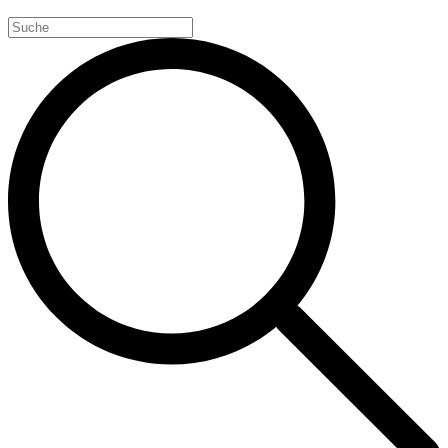
Search
for: