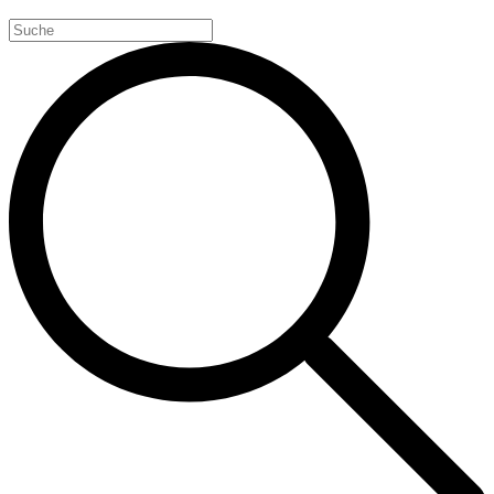
Search
for: