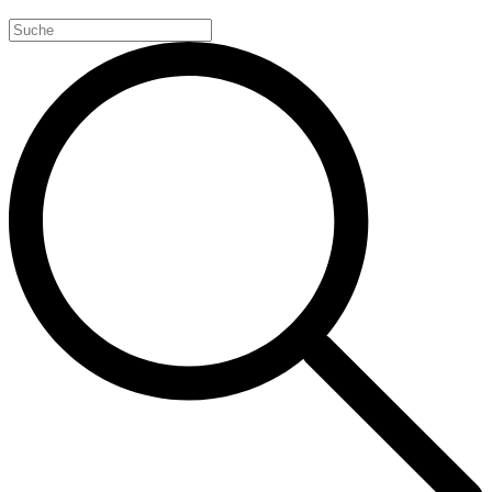
Search
for: