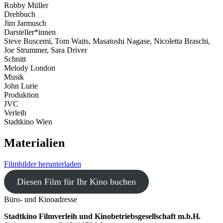
Robby Müller
Drehbuch
Jim Jarmusch
Darsteller*innen
Steve Buscemi, Tom Waits, Masatoshi Nagase, Nicoletta Braschi,
Joe Strummer, Sara Driver
Schnitt
Melody London
Musik
John Lurie
Produktion
JVC
Verleih
Stadtkino Wien
Materialien
Filmbilder herunterladen
Diesen Film für Ihr Kino buchen
Büro- und Kinoadresse
Stadtkino Filmverleih und Kinobetriebsgesellschaft m.b.H.