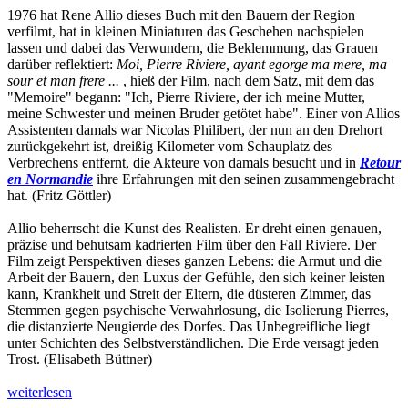
1976 hat Rene Allio dieses Buch mit den Bauern der Region
verfilmt, hat in kleinen Miniaturen das Geschehen nachspielen
lassen und dabei das Verwundern, die Beklemmung, das Grauen
darüber reflektiert:
Moi, Pierre Riviere, ayant egorge ma mere, ma
sour et man frere ...
, hieß der Film, nach dem Satz, mit dem das
"Memoire" begann: "Ich, Pierre Riviere, der ich meine Mutter,
meine Schwester und meinen Bruder getötet habe". Einer von Allios
Assistenten damals war Nicolas Philibert, der nun an den Drehort
zurückgekehrt ist, dreißig Kilometer vom Schauplatz des
Verbrechens entfernt, die Akteure von damals besucht und in
Retour
en Normandie
ihre Erfahrungen mit den seinen zusammengebracht
hat. (Fritz Göttler)
Allio beherrscht die Kunst des Realisten. Er dreht einen genauen,
präzise und behutsam kadrierten Film über den Fall Riviere. Der
Film zeigt Perspektiven dieses ganzen Lebens: die Armut und die
Arbeit der Bauern, den Luxus der Gefühle, den sich keiner leisten
kann, Krankheit und Streit der Eltern, die düsteren Zimmer, das
Stemmen gegen psychische Verwahrlosung, die Isolierung Pierres,
die distanzierte Neugierde des Dorfes. Das Unbegreifliche liegt
unter Schichten des Selbstverständlichen. Die Erde versagt jeden
Trost. (Elisabeth Büttner)
weiterlesen