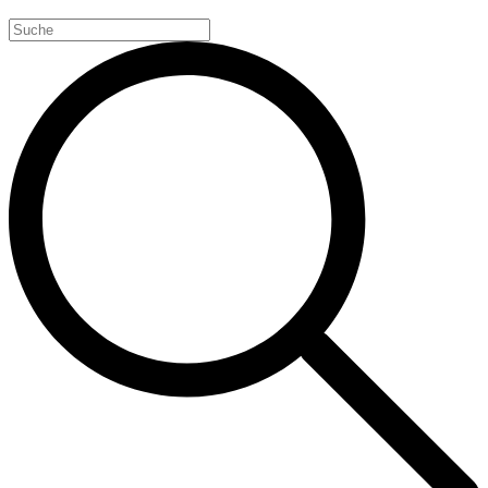
Search
for: