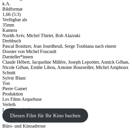
k.A.
Bildformat
1,66 (5:3)
Verfügbar als
35mm
Kamera
Nurith Aviv, Michel Thiriet, Bob Alazraki
Drehbuch
Pascal Bonitzer, Jean Jourdheuil, Serge Toubiana nach einem
Dossier von Michel Foucault
Darsteller*innen
Claude Hébert, Jacqueline Millère, Joseph Leportier, Annick Géhan,
Nicole Géhan, Emilie Lihou, Antoine Bourseiller, Michel Amphoux
Schnitt
Sylvie Blanc
Ton
Pierre Gamet
Produktion
Les Films Arquebuse
Verleih
Les Films du Losange
Diesen Film für Ihr Kino buchen
Büro- und Kinoadresse