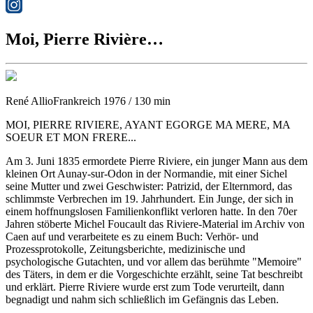
Moi, Pierre Rivière…
René Allio
Frankreich 1976 / 130 min
MOI, PIERRE RIVIERE, AYANT EGORGE MA MERE, MA
SOEUR ET MON FRERE...
Am 3. Juni 1835 ermordete Pierre Riviere, ein junger Mann aus dem
kleinen Ort Aunay-sur-Odon in der Normandie, mit einer Sichel
seine Mutter und zwei Geschwister: Patrizid, der Elternmord, das
schlimmste Verbrechen im 19. Jahrhundert. Ein Junge, der sich in
einem hoffnungslosen Familienkonflikt verloren hatte. In den 70er
Jahren stöberte Michel Foucault das Riviere-Material im Archiv von
Caen auf und verarbeitete es zu einem Buch: Verhör- und
Prozessprotokolle, Zeitungsberichte, medizinische und
psychologische Gutachten, und vor allem das berühmte "Memoire"
des Täters, in dem er die Vorgeschichte erzählt, seine Tat beschreibt
und erklärt. Pierre Riviere wurde erst zum Tode verurteilt, dann
begnadigt und nahm sich schließlich im Gefängnis das Leben.