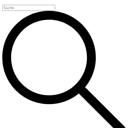
Search
for: