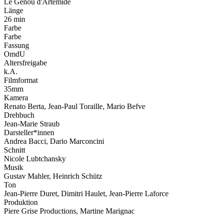
Le Genou d'Artemide
Länge
26 min
Farbe
Farbe
Fassung
OmdU
Altersfreigabe
k.A.
Filmformat
35mm
Kamera
Renato Berta, Jean-Paul Toraille, Mario Befve
Drehbuch
Jean-Marie Straub
Darsteller*innen
Andrea Bacci, Dario Marconcini
Schnitt
Nicole Lubtchansky
Musik
Gustav Mahler, Heinrich Schütz
Ton
Jean-Pierre Duret, Dimitri Haulet, Jean-Pierre Laforce
Produktion
Piere Grise Productions, Martine Marignac