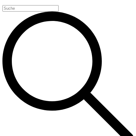
Search
for: