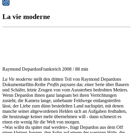
La vie moderne
Raymond Depardon
Frankreich 2008 / 88 min
La Vie moderne
stellt den dritten Teil von Raymond Depardons
Dokumentarfilm-Reihe
Profils paysans
dar, einer Serie über Bauern
und Schäfer, letzte Zeugen von vom Aussterben bedrohten Metiers.
Wenn Depardon ihnen ganz langsam bei ihren Verrichtungen
zusieht, die Kamera lange, unbebaute Feldwege entlangstreifen
lässt, der Liebe zum dünn besiedelten Land nachspürt, mit denen
manche seiner altgewordenen Helden sich an Aufgaben festhalten,
die heutzutage keiner mehr übernehmen will - dann schmerzt es
einen ein wenig für die Welt von morgen.
«Was willst du später mal werden», fragt Depardon aus dem Off
einen kleinen Jungen, den Sohn auf einem der wenigen Höfe, die