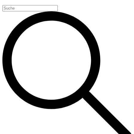
Search
for: