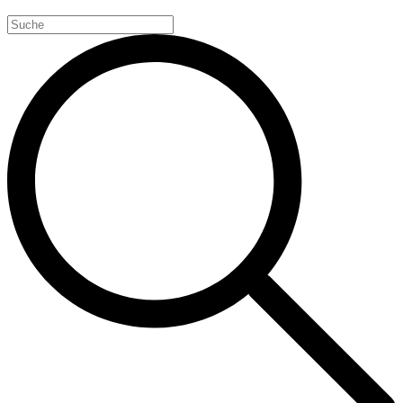
Search
for: