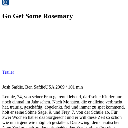
Go Get Some Rosemary
Trailer
Josh Safdie, Ben Safdie
USA 2009 / 101 min
Lennie, 34, von seiner Frau getrennt lebend, darf seine Kinder nur
noch einmal im Jahr sehen. Nach Monaten, die er alleine verbracht
hat, traurig, geschäftig, abgelenkt, frei und immer zu spät kommend,
holt er seine Söhne Sage, 9, und Frey, 7, von der Schule ab. Für
zwei Wochen hat er das Sorgerecht und er will diese Zeit so schön
wie nur irgendwie möglich gestalten. Das zwingt den chaotischen
New Yorker auch zu der entscheidenden Frage, ob er für seine