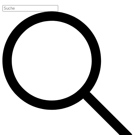
Search
for: