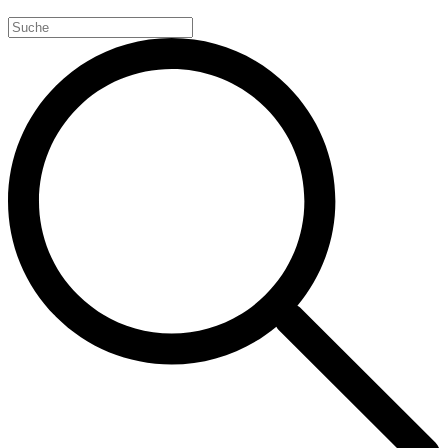
Search
for: