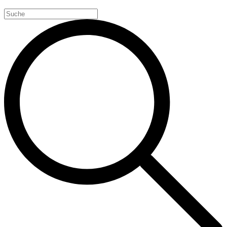
Search
for: