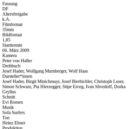
Fassung
DF
Altersfreigabe
k.A.
Filmformat
35mm
Bildformat
1,85
Starttermin
06. März 2009
Kamera
Peter von Haller
Drehbuch
Josef Hader, Wolfgang Murnberger, Wolf Haas
Darsteller*innen
Josef Hader, Birgit Minichmayr, Josef Bierbichler, Christoph Luser,
Simon Schwarz, Pia Hierzegger, Stipe Erceg, Ivan Shvedoff, Dorka
Gryllus
Schnitt
Evi Romen
Musik
Sofa Surfers
Ton
Heinz Ebner
Produktion