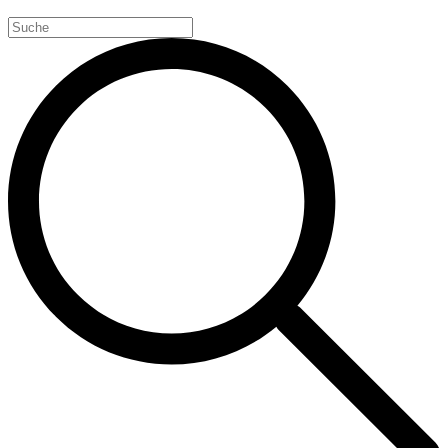
Search
for: