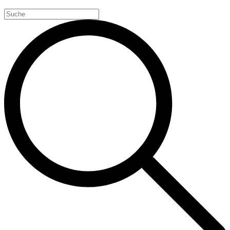
Search
for: