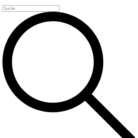
Search
for: